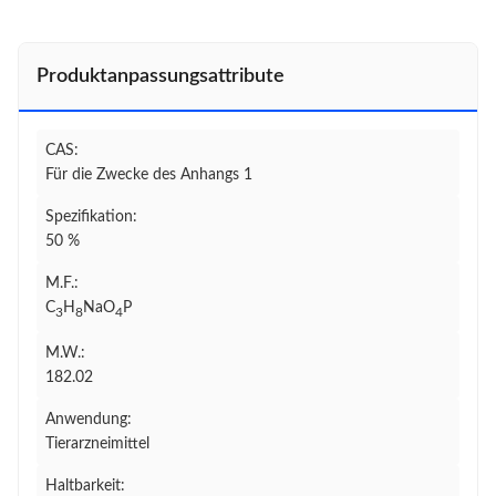
Produktanpassungsattribute
CAS:
Für die Zwecke des Anhangs 1
Spezifikation:
50 %
M.F.:
C
H
NaO
P
3
8
4
M.W.:
182.02
Anwendung:
Tierarzneimittel
Haltbarkeit: