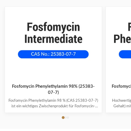
Fosfomycin Phenylethylamin 98% (25383-
Fosfomyci
07-7)
Fosfomycin Phenylethylamin 98 % (CAS 25383-07-7)
Hochwertig
ist ein wichtiges Zwischenprodukt für Fosfomycin-
Gehalt) mi
Antibiotika. Mit einer Haltbarkeitsdauer von 2 Jahren
Essentielles
und einer Verpackung von 20 kg/Fass gewährleistet
Fosfomyci
es zuverlässige Qualität für die pharmazeutische
Verpackt 
Herstellung.