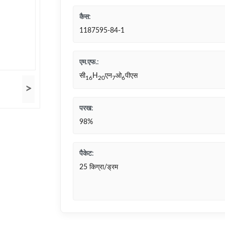
कैस:
1187595-84-1
एम.एफ.:
सी
H
एन
ओ
पीएस
16
20
7
6
>
परख:
98%
पैकेट:
25 किग्रा/ड्रम