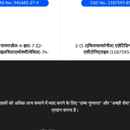
-पायराज़ोल-4-इल)-7-((2-
2-(1-(एथिलसल्फोनील) एज़ेटिडि
थाइलसिल)एथोक्सी)मेथिल)-7h-
एसीटोनिट्राइल (1187595
,3-d]पायरिमिडाइन (941685-27-
4)
षज्ञों से संपर्क करें और मुफ्त परामर्श प्
राहकों को अधिक लाभ कमाने में मदद करने के लिए "उच्च गुणवत्ता" और "अच्छी सेव
प्रदान करना है।