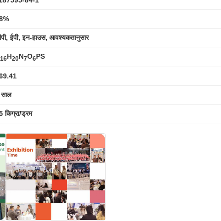
8%
ीपी, ईपी, इन-हाउस, आवश्यकतानुसार
H
N
O
PS
16
20
7
6
69.41
 साल
5 किग्रा/ड्रम