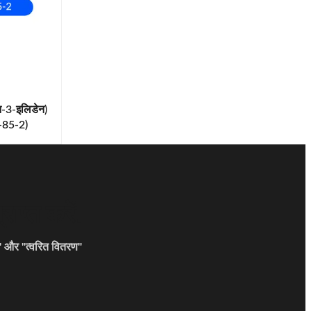
न-3-इलिडेन)
-85-2)
राप्त करें!
ा" और "त्वरित वितरण"