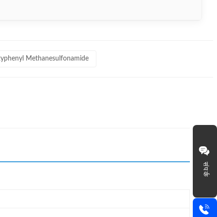
yphenyl Methanesulfonamide
संपर्क