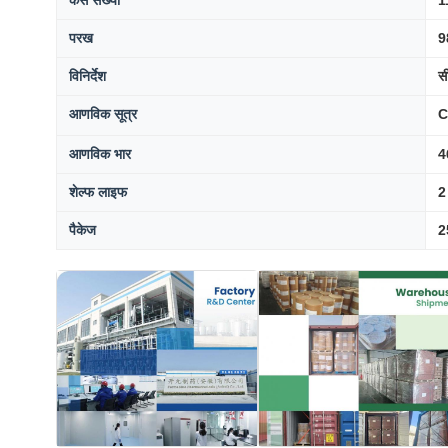
परख
9
विनिर्देश
स
आणविक सूत्र
C
आणविक भार
4
शेल्फ लाइफ
2
पैकेज
2