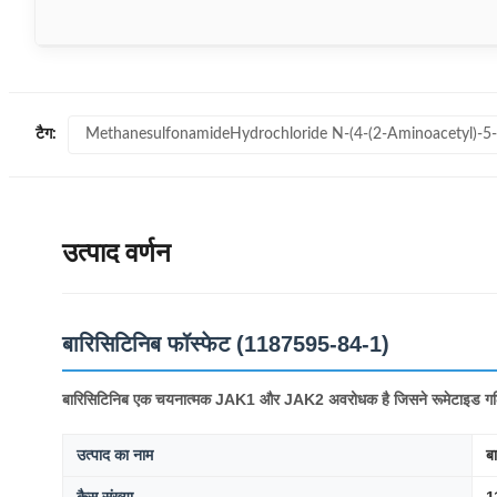
MethanesulfonamideHydrochloride N-(4-(2-Aminoacetyl)-5
टैग:
उत्पाद वर्णन
बारिसिटिनिब फॉस्फेट (1187595-84-1)
बारिसिटिनिब एक चयनात्मक JAK1 और JAK2 अवरोधक है जिसने रूमेटाइड गठिया 
उत्पाद का नाम
ब
कैस संख्या
1