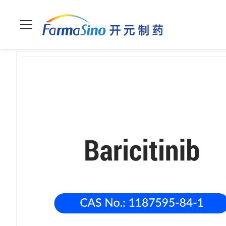
घर
>
उत्पादों
>
रियोमेटोइड गठिया
>
बैरीसिटिनिब फॉस्फेट (1187595-84-1)