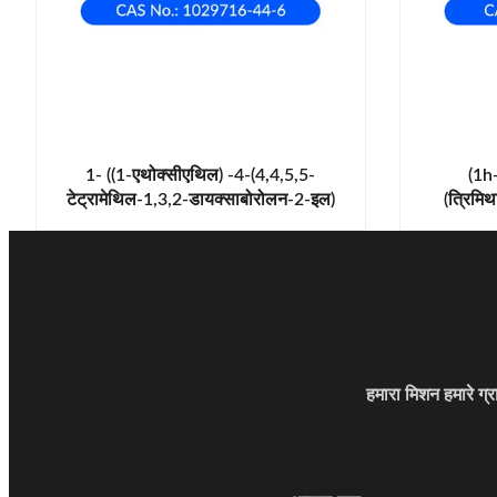
1- ((1-एथोक्सीएथिल) -4-(4,4,5,5-
(1h
टेट्रामेथिल-1,3,2-डायक्साबोरोलन-2-इल)
(त्रिमि
-1एच-पाइराज़ोल (1029716-44-6)
पायरोलो[2
हमारे विशे
हमारा मिशन हमारे ग्