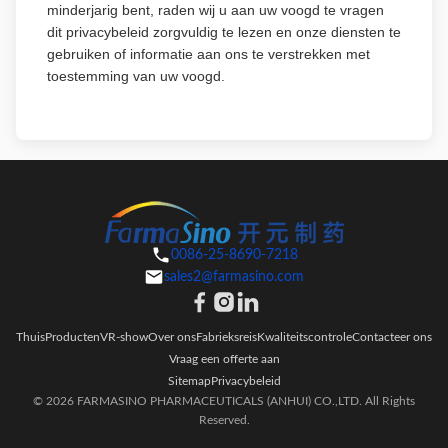
minderjarig bent, raden wij u aan uw voogd te vragen
dit privacybeleid zorgvuldig te lezen en onze diensten te
gebruiken of informatie aan ons te verstrekken met
toestemming van uw voogd.
0086-25-8690-7218
sales2@farmasino.com
Thuis
Producten
VR-show
Over ons
Fabrieksreis
Kwaliteitscontrole
Contacteer ons
Vraag een offerte aan
Sitemap
Privacybeleid
© 2026 FARMASINO PHARMACEUTICALS (ANHUI) CO.,LTD. All Rights
Reserved.