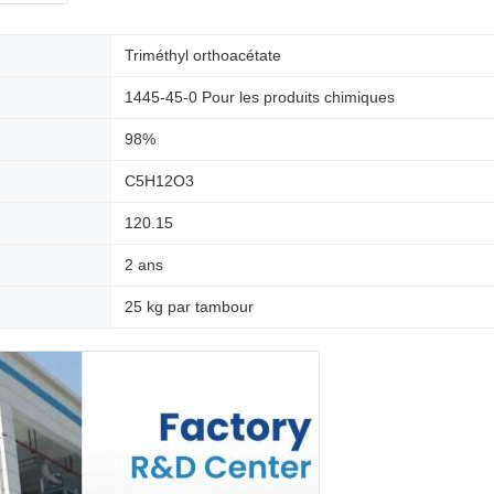
Triméthyl orthoacétate
1445-45-0 Pour les produits chimiques
98%
C5H12O3
120.15
2 ans
25 kg par tambour