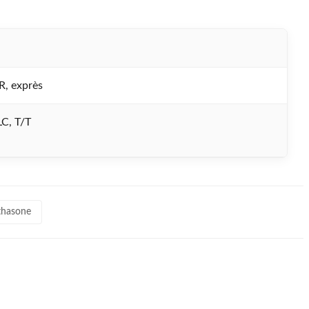
R, exprès
LC, T/T
thasone