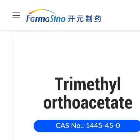
Maison
>
Produits
>
Autres
>
Triméthyl Orthoacétate (1445-45