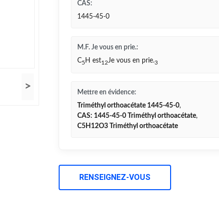
CAS:
1445-45-0
M.F. Je vous en prie.:
C
H est
Je vous en prie.
5
12
3
>
Mettre en évidence:
Triméthyl orthoacétate 1445-45-0
,
CAS: 1445-45-0 Triméthyl orthoacétate
,
C5H12O3 Triméthyl orthoacétate
RENSEIGNEZ-VOUS