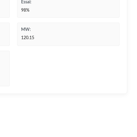
Essai:
98%
MW:
120.15