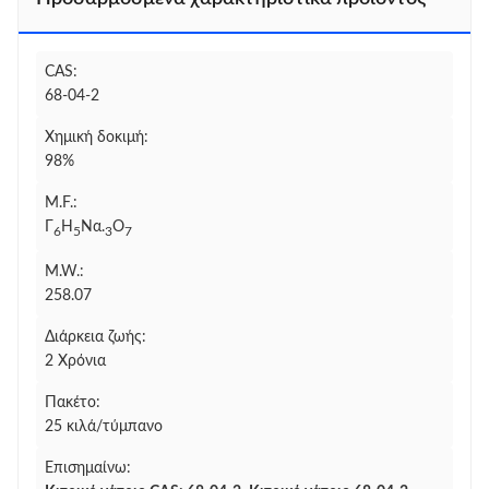
CAS:
68-04-2
Χημική δοκιμή:
98%
M.F.:
Γ
H
Να.
Ο
6
5
3
7
M.W.:
258.07
Διάρκεια ζωής:
2 Χρόνια
Πακέτο:
25 κιλά/τύμπανο
Επισημαίνω: