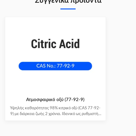
Συγγενικά προϊόντα
Ατμοσφαιρικό οξύ (77-92-9)
Υψηλής καθαρότητας 98% κιτρικό οξύ (CAS 77-92-
9) με διάρκεια ζωής 2 χρόνια. Ιδανικό ως ρυθμιστής
pH, συντηρητικό και αντιοξειδωτικό. Βιομηχανικής
ποιότητας σε τύμπανα 25 κιλών για εφαρμογές B2B.