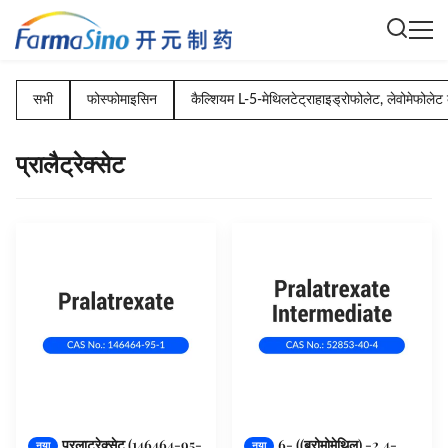
सभी
फोस्फोमाइसिन
कैल्शियम L-5-मेथिलटेट्राहाइड्रोफोलेट, लेवोमेफोलेट
प्रालैट्रेक्सेट
प्रलाट्रेक्सेट (146464-95-
6- ((ब्रोमोमेथिल) -2,4-
नया
नया