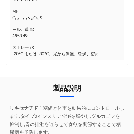
320367-13-3
MF:
C₂₁₅H₃₄₇N₆₁O₆₅S
モル。重量:
4858.49
ストレージ:
-20°C または -80°C、光から保護、乾燥、密封
製品説明
リキセナチド
血糖値と体重を効果的にコントロールし
ます.
タイプ2
インスリン分泌を増やし,グルカゴンを
抑制し,胃の排泄を遅らせて食欲を調節することで糖
尿病を予防します.