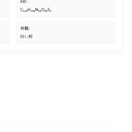
MF:
C₁₁₈H₁₅₈N₂₂O₃₀S₄
外観:
白い粉