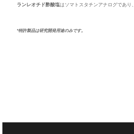
ランレオチド酢酸塩
はソマトスタチンアナログであり
*特許製品は研究開発用途のみです。