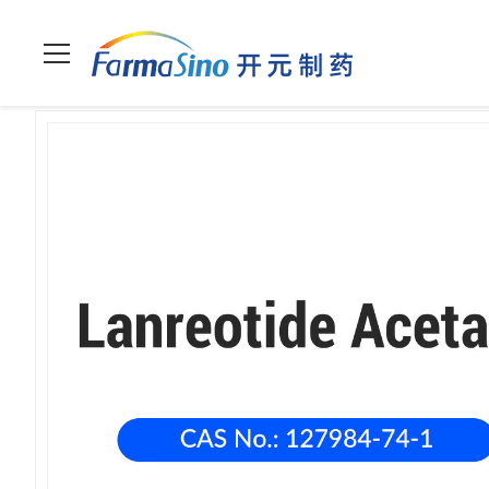
ホーム
>
製品
>
ペプチド
>
ランレオチド酢酸塩 (127984-74-1