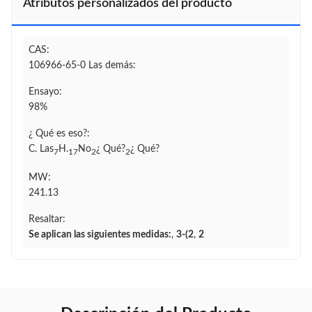
Atributos personalizados del producto
CAS:
106966-65-0 Las demás:
Ensayo:
98%
¿ Qué es eso?:
C. Las
H.
No
¿ Qué?
¿ Qué?
7
17
2
2
MW:
241.13
Resaltar:
Se aplican las siguientes medidas:
,
3-(2
,
2