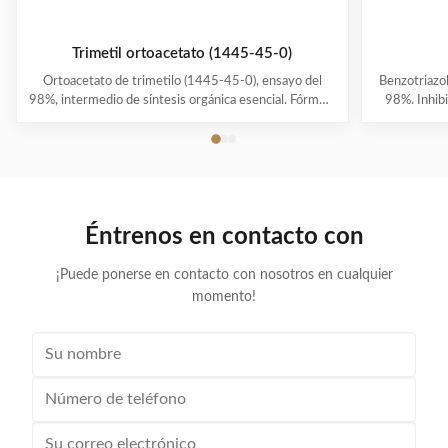
Trimetil ortoacetato (1445-45-0)
Ortoacetato de trimetilo (1445-45-0), ensayo del
Benzotriazol
98%, intermedio de síntesis orgánica esencial. Fórmula
98%. Inhibi
C5H12O3 de alta pureza, 120,15 MW, vida útil de 2
vida útil es
años, envase de 25 kg/bidón.
25 kg
Éntrenos en contacto con
¡Puede ponerse en contacto con nosotros en cualquier
momento!