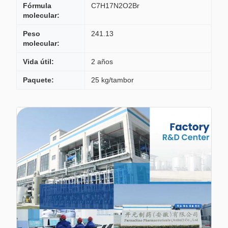
Fórmula
C7H17N2O2Br
molecular:
Peso
241.13
molecular:
Vida útil:
2 años
Paquete:
25 kg/tambor