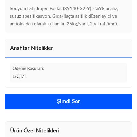
Sodyum Dihidrojen Fosfat (89140-32-9) - %98 analiz,
susuz spesifikasyon. Gıda/ilaçta asitlik düzenleyici ve
antioksidan olarak kullanılır. 25kg/varil, 2 yıl raf ömrü.
Anahtar Nitelikler
Ödeme Koşulları:
L/C,T/T
Şimdi Sor
Ürün Özel Nitelikleri