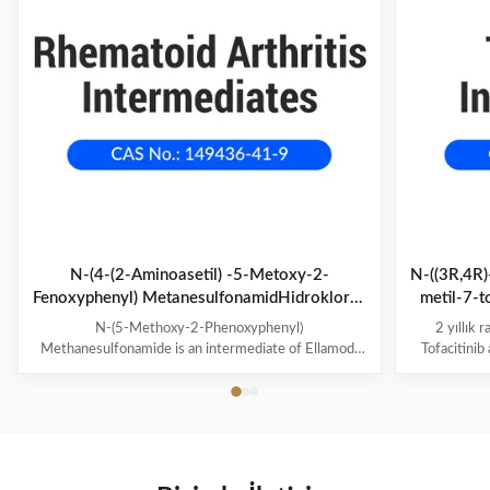
N-(4-(2-Aminoasetil) -5-Metoxy-2-
N-((3R,4R)-
Fenoxyphenyl) MetanesulfonamidHidroklorür
metil-7-t
149436-41-9
N-(5-Methoxy-2-Phenoxyphenyl)
2 yıllık 
Methanesulfonamide is an intermediate of Ellamod.
Tofacitini
Product Name: N-(4-(2-Aminoacetyl)-5-Methoxy-2-
B2B farma
Phenoxyphenyl) MethanesulfonamideHydrochloride
CAS No.: 149436-41-9 Assay: 98% End Use:
Ellamod Molecular Formula: C16 H19 ClN2 O5 S
Molecular Weight: 386.85 Shelf Life: 2 Years
Package: 25kg/drum; 1kg/bag; 100g/bag