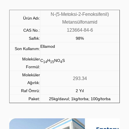
N-(5-Metoksi-2-Fenoksifenil)
Ürün Adı:
Metansülfonamid
123664-84-6
CAS No.:
Saflık:
98%
Ellamod
Son Kullanım:
Moleküler
C
H
NO
S
14
15
4
Formül:
Moleküler
293.34
Ağırlık:
Raf Ömrü:
2 Yıl
Paket:
25kg/davul; 1kg/torba; 100g/torba