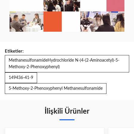
Etiketler:
MethanesulfonamideHydrochloride N-(4-(2-Aminoacetyl)-5-
Methoxy-2-Phenoxyphenyl)
149436-41-9
5-Methoxy-2-Phenoxyphenyl Methanesulfonamide
İlişkili Ürünler