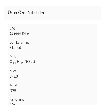
Ürün Özel Nitelikleri
CAS:
123664-84-6
Son kullanım:
Ellamod
M.F.:
C
H
NO
S
14
15
4
MW:
293.34
Tahlil:
%98
Raf ömrü:
2 Yıl