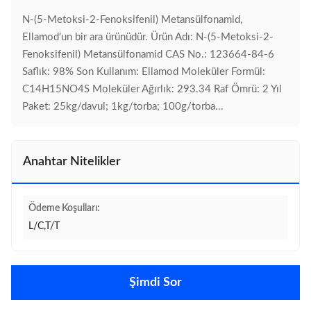
N-(5-Metoksi-2-Fenoksifenil) Metansülfonamid,
Ellamod'un bir ara ürünüdür. Ürün Adı: N-(5-Metoksi-2-
Fenoksifenil) Metansülfonamid CAS No.: 123664-84-6
Saflık: 98% Son Kullanım: Ellamod Moleküler Formül:
C14H15NO4S Moleküler Ağırlık: 293.34 Raf Ömrü: 2 Yıl
Paket: 25kg/davul; 1kg/torba; 100g/torba...
Anahtar Nitelikler
Ödeme Koşulları:
L/C,T/T
Şimdi Sor