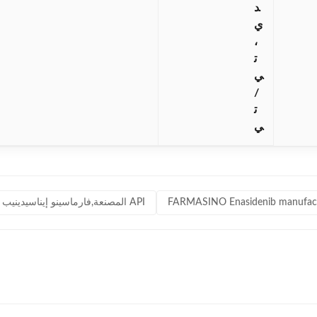
د
ي
،
ت
ي
/
ت
ي
FARMASINO Enasidenib manufac
دواء إيناسيدنيب ميسيلات,شركة FARMASINO Enasidenib المصنعة,فارماسينو إيناسيدينيب API