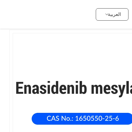
ناسيدينيب (1650550-25-6)
>
مضاد للورم
>
المنتجات
>
المنزل
العربية