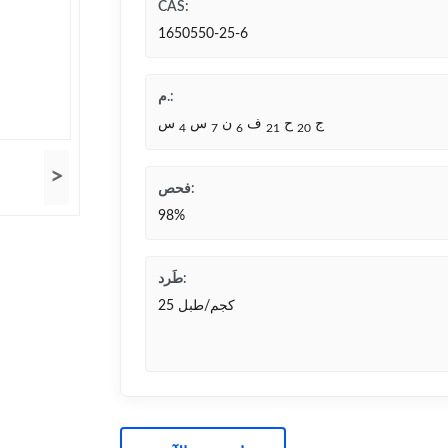
CAS:
1650550-25-6
م.:
ج
ح
ف
ن
س
س
4
7
6
21
20
>
فحص:
98%
طَرد:
25 كجم/طبل