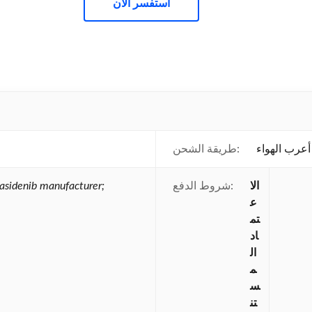
استفسر الآن
أعرب الهواء
طريقة الشحن:
الا
شروط الدفع:
asidenib manufacturer;
ع
تم
اد
ال
م
س
تن