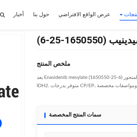
ميسيلات إي
نتجات
عرض الواقع الافتراضي
حول بنا
أخبار
165055-25-6)
ملخص المنتج
يعد Enasidenib mesylate (1650550-25-6) مثبطًا فمويًا هو الأول من نوعه لسرطان الدم النخاعي المزمن المتحور
سمات المنتج المخصصة