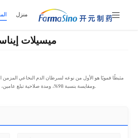
منزل
الم
ميسيلات إيناسيدينيب (0
IDH2. متوفر بدرجات CP/EP، ومقايسة بنسبة 98%، ومدة صلاحية تبلغ عامين، ومواصفات مخصصة.