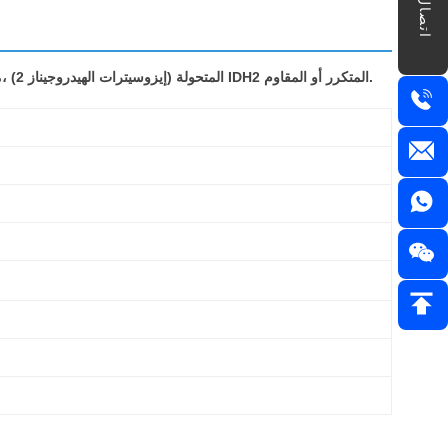
اتصال
إن إيناسيدينيب هو أول مثبط انتقائي عن طريق الفم لإنزيمات IDH2 المتحولة (إيزوسيترات الهيدروجيناز 2) ،مؤشرة لعلاج البالغين الذين يعانون من سرطان الدم الميلويدي الحاد المتحول إلى IDH2 المتكرر أو المقاوم.