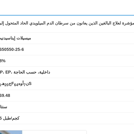
ميسيلات إيناسيدني
650550-25-6
8%
CP، EP، داخلية، حسب الحاجة
S
ن
أوه
F
ج
هـ
1
20
6
4
7
69.48
سنتا
25 كجم/طبل