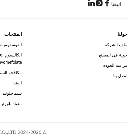
اتبعنا
حولنا
المنتجات
ملف الشركة
الفوسفوميس
جولة في المصنع
الك
Levomefolate الكالسي
مراقبة الجودة
مكافحة السكري، GLP-1، ف
اتصل بنا
الببتيد
سيماجلوتيد
مضاد للورم
© 2024-2026 FARMASINO PHARMACEUTICALS (ANHUI) CO.,LTD. جميع الحقوق محفوظة.