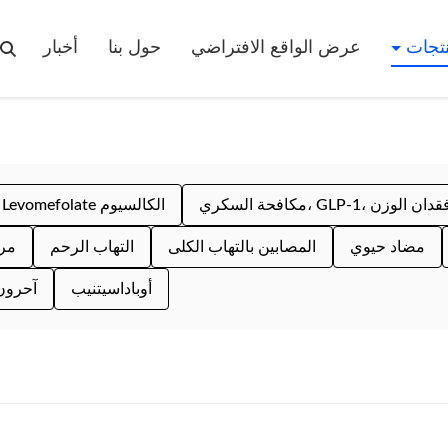
نتجات
عرض الواقع الافتراضي
حول بنا
أخبار
افحة السكري، GLP-1، فقدان الوزن
الكالسيوم L-5-Methyltetrahydrofolate، Levomefolate الكالسيوم
مضاد حيوي
المصابين بالتهاب الكلى
التهاب الرحم
مر
أوباداسيتنيب
آحرون