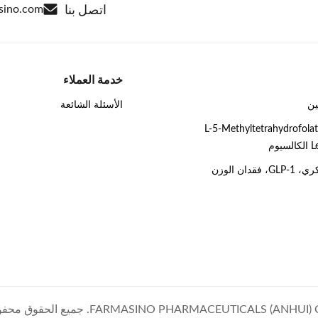
اتصل بنا
sino.com
خدمة العملاء
ين
الأسئلة الشائعة
السيوم L-5-Methyltetrahydrofolate،
وم
قدان الوزن