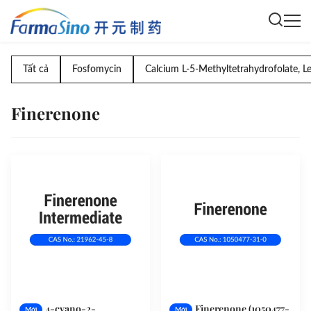
Tất cả
Fosfomycin
Calcium L-5-Methyltetrahydrofolate, L
Finerenone
4-cyano-2-
Finerenone (1050477-
Mới
Mới