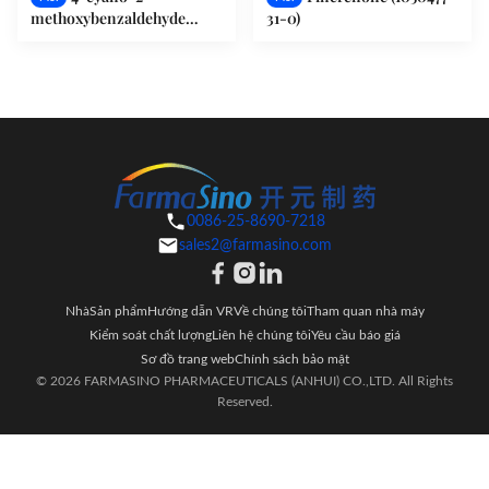
methoxybenzaldehyde
31-0)
21962-45-8
0086-25-8690-7218
sales2@farmasino.com
Nhà
Sản phẩm
Hướng dẫn VR
Về chúng tôi
Tham quan nhà máy
Kiểm soát chất lượng
Liên hệ chúng tôi
Yêu cầu báo giá
Sơ đồ trang web
Chính sách bảo mật
© 2026 FARMASINO PHARMACEUTICALS (ANHUI) CO.,LTD. All Rights
Reserved.