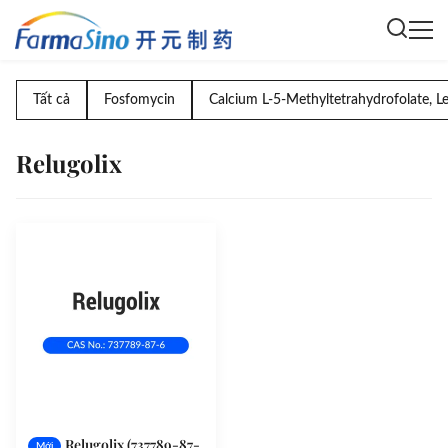
Tất cả
Fosfomycin
Calcium L-5-Methyltetrahydrofolate, L
Relugolix
Relugolix (737789-87-
Mới