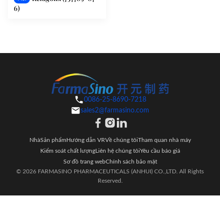
6)
0086-25-8690-7218
sales2@farmasino.com
Nhà
Sản phẩm
Hướng dẫn VR
Về chúng tôi
Tham quan nhà máy
Kiểm soát chất lượng
Liên hệ chúng tôi
Yêu cầu báo giá
Sơ đồ trang web
Chính sách bảo mật
© 2026 FARMASINO PHARMACEUTICALS (ANHUI) CO.,LTD. All Rights
Reserved.