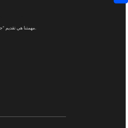
اتصل ب
مهمتنا هي تقديم "جودة عالية" و "خدمة جيدة" و "توصيل سريع" لمساعدة عملائنا على تحقيق المزيد من الأرباح.