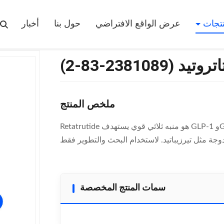
ريتاتروتيد (2381089-83-2)
نتجات
عرض الواقع الافتراضي
حول بنا
أخبار
وتيد (2381089-83-2)
ملخص المنتج
Retatrutide هو منبه ثلاثي قوي يستهدف GLP-1 وGIP وGCGR لفقدان الوزن المتقدم والعلاج الأيضي. يقدم فعالية
سمات المنتج المخصصة