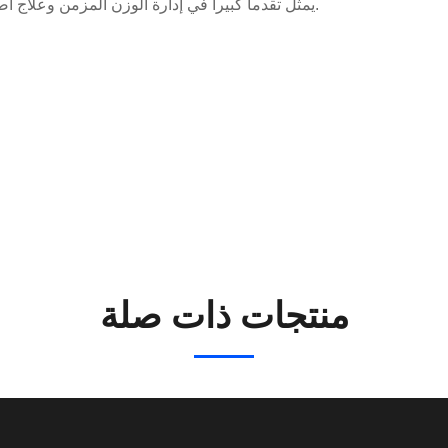
الأجنونيات المزدوجة السابقة مثل tirzepatide،يمثل تقدما كبيرا في إدارة الوزن المزمن وعلاج اضطرابات الأيض.
منتجات ذات صلة