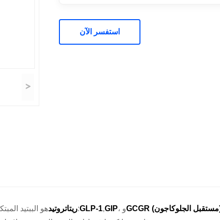
استفسر الآن
>
جلوكاجون)
، و
GIP
,
GLP‐1
هو الببتيد المبتكر الذي يجري اختباره ويهدف إلى ثلاث مسارات تحولية رئيسية:
ريتاتروتيد