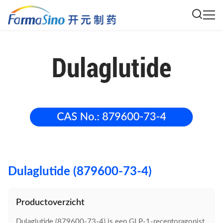
Dulaglutide (879600-73-4)
Productoverzicht
Dulaglutide (879600-73-4) is een GLP-1-receptoragonist