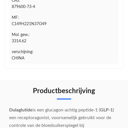
CAS:
879600-73-4
MF:
C149H221N37O49
Mol. gew.:
3314.62
verschijning:
CHINA
Productbeschrijving
Dulaglutide
is een glucagon-achtig peptide-1 (
GLP-1
)
een receptoragonist, voornamelijk gebruikt voor de
controle van de bloedsuikerspiegel bij