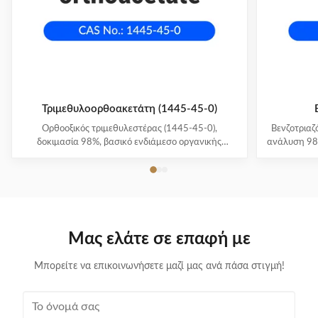
Τριμεθυλοορθοακετάτη (1445-45-0)
Ορθοοξικός τριμεθυλεστέρας (1445-45-0),
Βενζοτριαζ
δοκιμασία 98%, βασικό ενδιάμεσο οργανικής
ανάλυση 98
σύνθεσης. Φόρμουλα C5H12O3 υψηλής
διάβρωση
καθαρότητας, 120,15 MW, διάρκεια ζωής 2 χρόνια,
Διατίθετ
συσκευασία 25kg/τύμπανο.
Μας ελάτε σε επαφή με
Μπορείτε να επικοινωνήσετε μαζί μας ανά πάσα στιγμή!