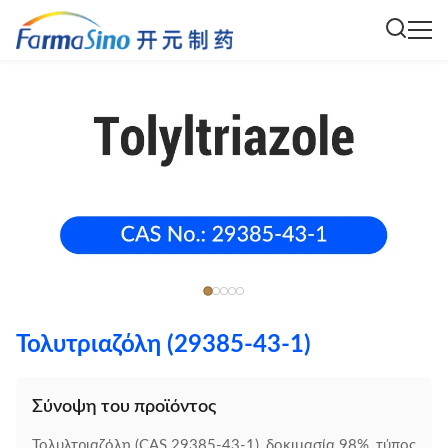
Τολυτριαζόλη (29385-43-1)
Σύνοψη του προϊόντος
Τολυλτριαζόλη (CAS 29385-43-1), δοκιμασία 98%, τύπος