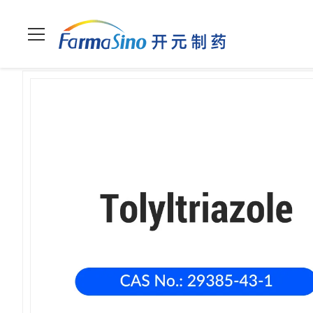
Nhà
>
các sản phẩm
>
Người khác
>
Tolyltriazole (29385-43-1