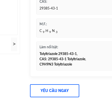
CAS:
29385-43-1
M.F.:
C
H
N
9
9
3
>
Làm nổi bật:
Tolyltriazole 29385-43-1
,
CAS: 29385-43-1 Tolyltriazole
,
C9H9N3 Tolyltriazole
YÊU CẦU NGAY