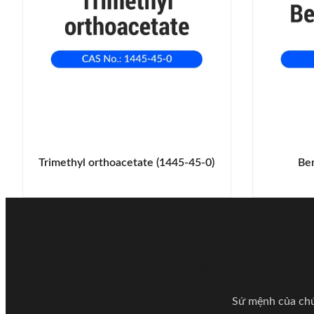
Trimethyl orthoacetate (1445-45-0)
Ben
Liên hệ với các chuyên
Sứ mệnh của chún