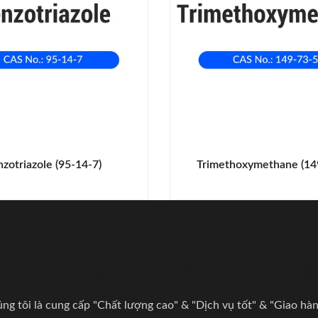
zotriazole (95-14-7)
Trimethoxymethane (14
 gia của chúng tôi và có đư
g tôi là cung cấp "Chất lượng cao" & "Dịch vụ tốt" & "Giao hà