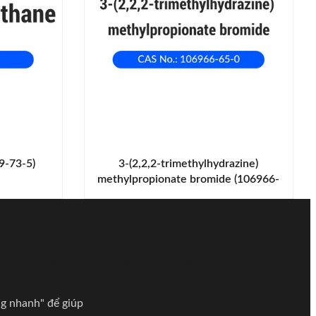
9-73-5)
3-(2,2,2-trimethylhydrazine)
methylpropionate bromide (106966-
65-0)
ợc một tư vấn miễn phí!
ng nhanh" để giúp