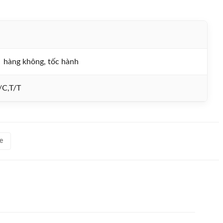
hàng không, tốc hành
/C,T/T
e