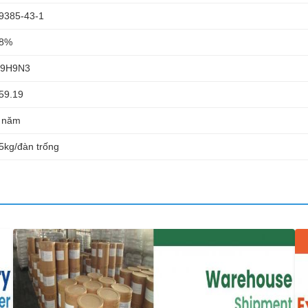
9385-43-1
8%
9H9N3
59.19
 năm
5kg/đàn trống