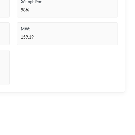
Xét nghiệm:
98%
MW:
159.19