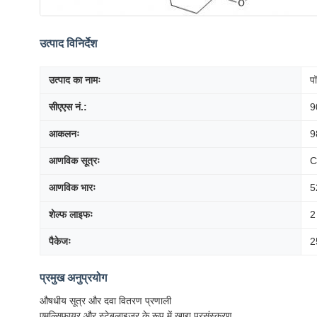
उत्पाद विनिर्देश
उत्पाद का नामः
पॉ
सीएएस नं.:
9
आकलनः
9
आणविक सूत्रः
C
आणविक भारः
5
शेल्फ लाइफः
2 
पैकेजः
2
प्रमुख अनुप्रयोग
औषधीय सूत्र और दवा वितरण प्रणाली
एमुल्सिफायर और स्टेबलाइजर के रूप में खाद्य प्रसंस्करण