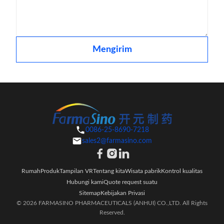
Mengirim
0086-25-8690-7218
sales2@farmasino.com
Rumah
Produk
Tampilan VR
Tentang kita
Wisata pabrik
Kontrol kualitas
Hubungi kami
Quote request suatu
Sitemap
Kebijakan Privasi
© 2026 FARMASINO PHARMACEUTICALS (ANHUI) CO.,LTD. All Rights
Reserved.