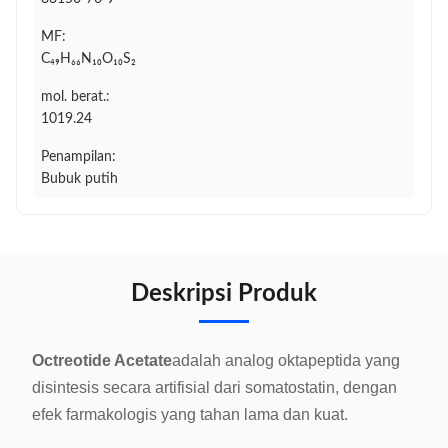
MF:
C₄₉H₆₆N₁₀O₁₀S₂
mol. berat.:
1019.24
Penampilan:
Bubuk putih
Deskripsi Produk
Octreotide Acetate
adalah analog oktapeptida yang
disintesis secara artifisial dari somatostatin, dengan
efek farmakologis yang tahan lama dan kuat.