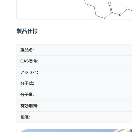
製品仕様
製品名:
CAS番号:
アッセイ:
分子式:
分子量:
有効期間:
包装: