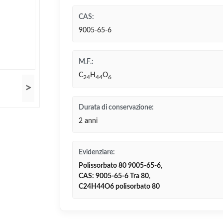
CAS:
9005-65-6
M.F.:
C
H
O
24
44
6
>
Durata di conservazione:
2 anni
Evidenziare:
Polissorbato 80 9005-65-6
,
CAS: 9005-65-6 Tra 80
,
C24H44O6 polisorbato 80