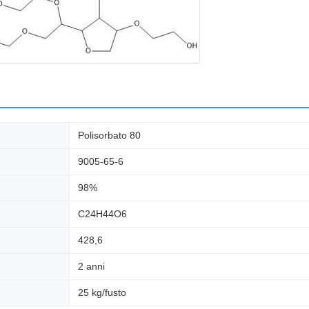
Polisorbato 80
9005-65-6
98%
C24H44O6
428,6
2 anni
25 kg/fusto