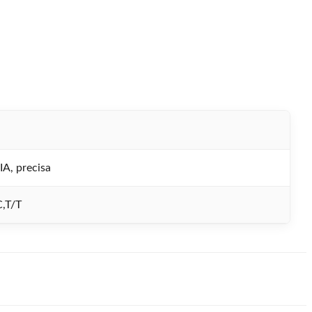
IA, precisa
C,T/T