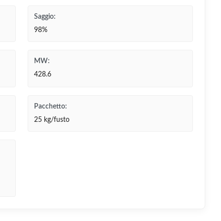
Saggio:
98%
MW:
428.6
Pacchetto:
25 kg/fusto