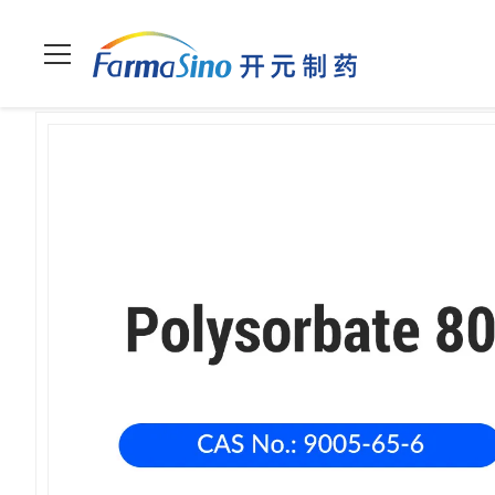
Casa
>
prodotti
>
Prodotti eccipienti
>
Polissorbato 80 (9005-