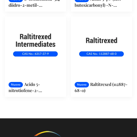
diidro-2-metil-
butoxicarbonyl) -N-
quinazolina-4-one (112888-
metilamino]-2-
43-4)
tiofenecarbossilico (131052-
68-1)
Acido 5-
Raltitrexed (112887-
Nuovo
Nuovo
nitrotiofene-2-
68-0)
carbossilicilico (6317-37-9)