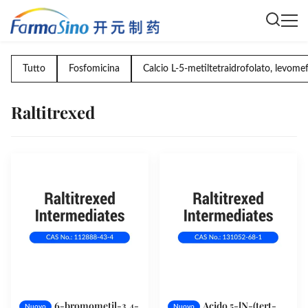
Tutto
Fosfomicina
Calcio L-5-metiltetraidrofolato, levomef
Raltitrexed
6-bromometil-3,4-
Acido 5-[N-(tert-
Nuovo
Nuovo