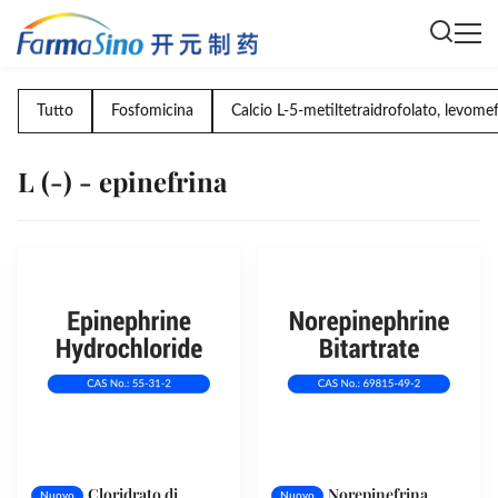
Tutto
Fosfomicina
Calcio L-5-metiltetraidrofolato, levomef
L (-) - epinefrina
Cloridrato di
Norepinefrina
Nuovo
Nuovo