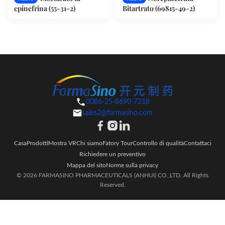
epinefrina (55-31-2)
Bitartrato (69815-49-2)
0086-25-8690-7218
sales2@farmasino.com
Casa
Prodotti
Mostra VR
Chi siamo
Fatory Tour
Controllo di qualità
Contattaci
Richiedere un preventivo
Mappa del sito
Norme sulla privacy
© 2026 FARMASINO PHARMACEUTICALS (ANHUI) CO.,LTD. All Rights
Reserved.