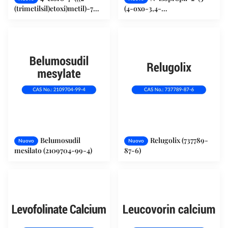
(trimetilsil)etoxi)metil)-7H-
(4-oxo-3,4-
pirrolo[2,3-d]pirimidina
diidroquinazolina-2-
(941685-26-3)
yl)fenoxi) acetamide
(2121561-39-3)
Belumosudil
Relugolix (737789-
Nuovo
Nuovo
mesilato (2109704-99-4)
87-6)