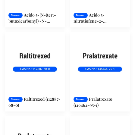
Acido 5-[N-(tert-
Acido 5-
Nuovo
Nuovo
butoxicarbonyl) -N-
nitrotiofene-2-
metilamino]-2-
carbossilicilico (6317-37-9)
tiofenecarbossilico (131052-
68-1)
Raltitrexed (112887-
Pralatrexato
Nuovo
Nuovo
68-0)
(146464-95-1)