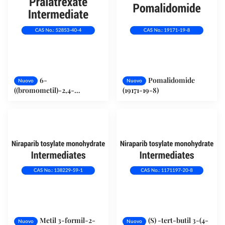
6-
Pomalidomide
Nuovo
Nuovo
((bromometil)-2,4-
(19171-19-8)
pteridinediammina
idrobromuro (52853-40-4)
Metil 3-formil-2-
(S) -tert-butil 3-(4-
Nuovo
Nuovo