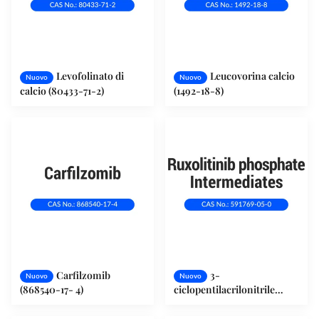
Levofolinato di
Leucovorina calcio
Nuovo
Nuovo
calcio (80433-71-2)
(1492-18-8)
Carfilzomib
3-
Nuovo
Nuovo
(868540-17- 4)
ciclopentilacrilonitrile
(591769-05-0)