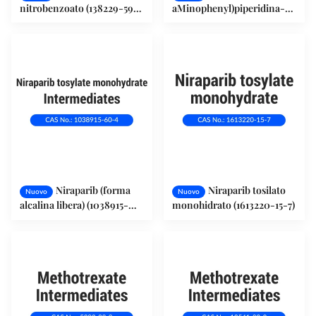
nitrobenzoato (138229-59-
aMinophenyl)piperidina-1-
1)
carbossilato (1171197-20-8)
Niraparib (forma
Niraparib tosilato
Nuovo
Nuovo
alcalina libera) (1038915-
monohidrato (1613220-15-7)
60-4)