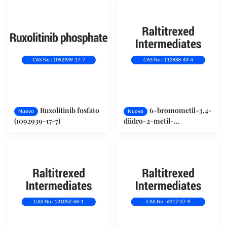
Ruxolitinib fosfato
6-bromometil-3,4-
Nuovo
Nuovo
(1092939-17-7)
diidro-2-metil-
quinazolina-4-one (112888-
43-4)