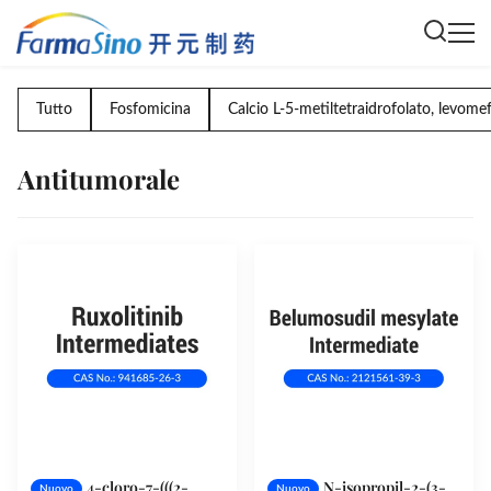
Tutto
Fosfomicina
Calcio L-5-metiltetraidrofolato, levomef
Antitumorale
4-cloro-7-(((2-
N-isopropil-2-(3-
Nuovo
Nuovo