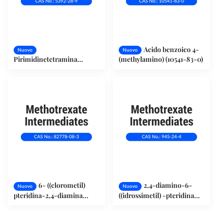
Acido benzoico 4-
Nuovo
Nuovo
Pirimidinetetramina
(methylamino) (10541-83-0)
solfato (5392-28-9)
6- ((clorometil)
2,4-diamino-6-
Nuovo
Nuovo
pteridina-2,4-diamina
((idrossimetil) -pteridina
monohidrocloruro (82778-
(945-24-4)
08-3)