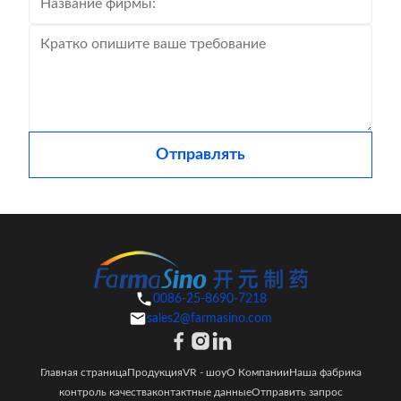
Отправлять
0086-25-8690-7218
sales2@farmasino.com
Главная страница
Продукция
VR - шоу
О Компании
Наша фабрика
контроль качества
контактные данные
Отправить запрос