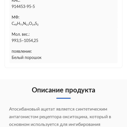
КАС:
914453-95-5
МФ:
C₄₅H₇₁N₁₁O₁₄S₂
Мол. вес.:
993,5–1054,25
появление:
Белый порошок
Описание продукта
Атосибановый ацетат является синтетическим
антагонистом рецептора окситоцина, который в
основном используется для ингибирования