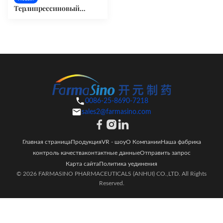
Терлипрессиновый
ацетат (14636-12- 5)
0086-25-8690-7218
sales2@farmasino.com
Главная страница
Продукция
VR - шоу
О Компании
Наша фабрика
контроль качества
контактные данные
Отправить запрос
Карта сайта
Политика уединения
© 2026 FARMASINO PHARMACEUTICALS (ANHUI) CO.,LTD. All Rights
Reserved.