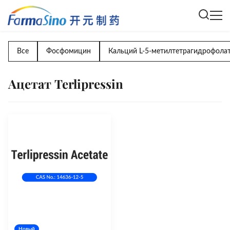
Все
Фосфомицин
Кальций L-5-метилтетрагидрофолат
Ацетат Terlipressin
Новый