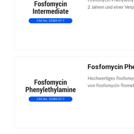
Fosfomycin Phenylethyl
2 Jahren und einer Verp
Fosfomycin Phe
Hochwertiges Fosfomyci
von Fosfomycin-Trometh