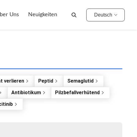
ber Uns
Neuigkeiten
Deutsch
t verlieren
Peptid
Semaglutid
Antibiotikum
Pilzbefallverhütend
itinib