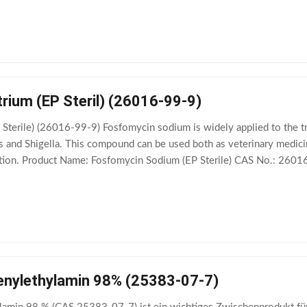
rium (EP Steril) (26016-99-9)
Sterile) (26016-99-9) Fosfomycin sodium is widely applied to the tr
us and Shigella. This compound can be used both as veterinary medic
ection. Product Name: Fosfomycin Sodium (EP Sterile) CAS No.: 26016
 Weight: 182.02
nylethylamin 98% (25383-07-7)