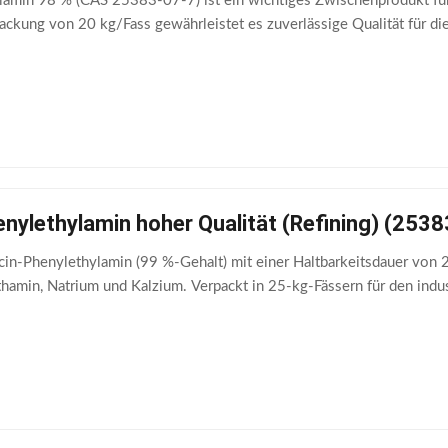
amin 98 % (CAS 25383-07-7) ist ein wichtiges Zwischenprodukt für 
ackung von 20 kg/Fass gewährleistet es zuverlässige Qualität für di
nylethylamin hoher Qualität (Refining) (2538
n-Phenylethylamin (99 %-Gehalt) mit einer Haltbarkeitsdauer von 2 
amin, Natrium und Kalzium. Verpackt in 25-kg-Fässern für den indust