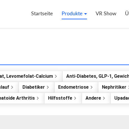
Startseite
Produkte
VR Show
Ü
at, Levomefolat-Calcium
Anti-Diabetes, GLP-1, Gewich
slauf
Diabetiker
Endometriose
Nephritiker
atoide Arthritis
Hilfsstoffe
Andere
Upadac