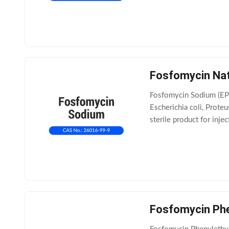
Fosfomycin Nat
Fosfomycin Sodium (EP 
Escherichia coli, Prote
sterile product for inj
H8 NaO 4 P Molecular
Fosfomycin Phe