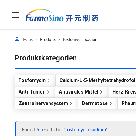
>
Produits
>
fosfomycin sodium
Haus
Produktkategorien
Fosfomycin
Calcium-L-5-Methyltetrahydrofol
Anti-Tumor
Antivirales Mittel
Herz-Krei
Zentralnervensystem
Dermatose
Rheum
Found
5
results for "
fosfomycin sodium
"