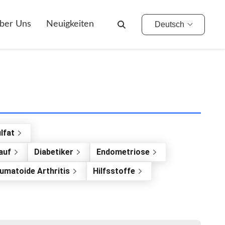
ber Uns
Neuigkeiten
Deutsch
lfat
auf
Diabetiker
Endometriose
umatoide Arthritis
Hilfsstoffe