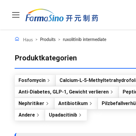
>
Produits
>
ruxolitinib intermediate
Haus
Produktkategorien
Fosfomycin
Calcium-L-5-Methyltetrahydrofol
Anti-Diabetes, GLP-1, Gewicht verlieren
Pepti
Nephritiker
Antibiotikum
Pilzbefallverh
Andere
Upadacitinib