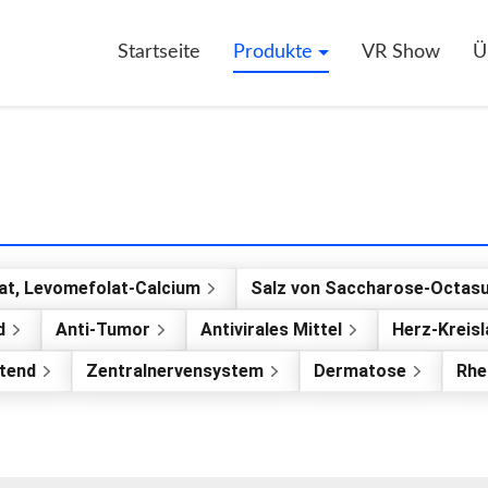
Startseite
Produkte
VR Show
Ü
at, Levomefolat-Calcium
Salz von Saccharose-Octasu
d
Anti-Tumor
Antivirales Mittel
Herz-Kreisl
ütend
Zentralnervensystem
Dermatose
Rhe