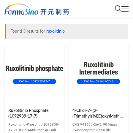
Found
3
results for
ruxolitinib
Ruxolitinib Phosphate
4-Chlor-7-((2-
(1092939-17-7)
(Trimethylsilyl)Etoxy)Methyl)-7H-
Pyrrolo[2,3-d]Pyrimidin
Ruxolitinib-Phosphat (1092939-
CAS 941685-26-3, 98 %iges
(941685-26-3)
17-7) ist ein Antitumor-API mit
Zwischenprodukt für die