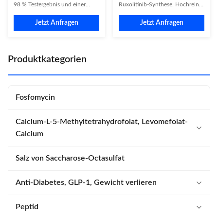
98 % Testergebnis und einer
Ruxolitinib-Synthese. Hochreine
Haltbarkeitsdauer von 2 Jahren.
C12H18ClN3OSi-Verbindung
Jetzt Anfragen
Jetzt Anfragen
Erhältlich in CP/EP/internen
mit 2 Jahren Haltbarkeit,
Spezifikationen, 25 kg/Fass. Bei
verpackt in 25-kg-Fässern für die
Myelofibrose, Polyzythämie vera
industrielle Pharmaherstellung.
und refraktären Krebsarten.
Produktkategorien
Fosfomycin
Calcium-L-5-Methyltetrahydrofolat, Levomefolat-
Calcium
Calcium L-5-Methyltetrahydrofolat
Salz von Saccharose-Octasulfat
Anti-Diabetes, GLP-1, Gewicht verlieren
Tirzepatid
Peptid