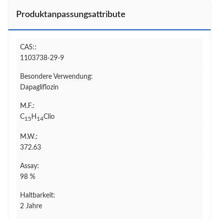
Produktanpassungsattribute
CAS::
1103738-29-9
Besondere Verwendung:
Dapagliflozin
M.F.:
C
H
Clio
15
14
M.W.:
372.63
Assay:
98 %
Haltbarkeit:
2 Jahre