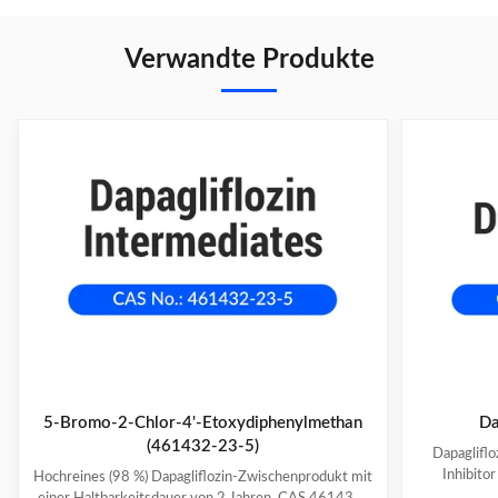
Verwandte Produkte
5-Bromo-2-Chlor-4'-Etoxydiphenylmethan
Da
(461432-23-5)
Dapaglifl
Inhibito
Hochreines (98 %) Dapagliflozin-Zwischenprodukt mit
Erhältlic