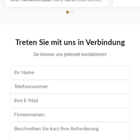
einer Haltbarkeitsdauer von 2 Jahren. CAS 461432-
Spezifikat
23-5, verpackt in 25-kg-Fässern für die industrielle
Pharmaproduktion.
Treten Sie mit uns in Verbindung
Sie können uns jederzeit kontaktieren!