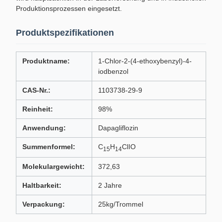
Produktionsprozessen eingesetzt.
Produktspezifikationen
Produktname:
1-Chlor-2-(4-ethoxybenzyl)-4-
iodbenzol
CAS-Nr.:
1103738-29-9
Reinheit:
98%
Anwendung:
Dapagliflozin
Summenformel:
C
H
ClIO
15
14
Molekulargewicht:
372,63
Haltbarkeit:
2 Jahre
Verpackung:
25kg/Trommel