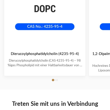
Dierucoylphosphatidylcholin (4235-95-4)
1,2-Dipalm
Dierucoylphosphatidylcholin (CAS 4235-95-4) – 98
%iges Phospholipid mit einer Haltbarkeitsdauer von 2
Hochreines 
Jahren. Ideal zur Herstellung von Mizellen, Liposomen
Liposom
und künstlichen Membranen. Großpackung mit 25
Haltbarkei
kg/Fass für industrielle Anwendungen.
Phos
bi
Treten Sie mit uns in Verbindung