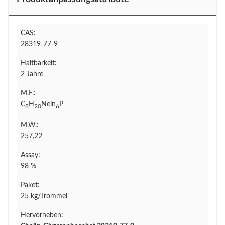
CAS:
28319-77-9
Haltbarkeit:
2 Jahre
M.F.:
C
H
Nein
P
8
20
6
M.W.:
257,22
Assay:
98 %
Paket:
25 kg/Trommel
Hervorheben: