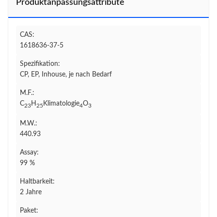
Produktanpassungsattribute
CAS:
1618636-37-5
Spezifikation:
CP, EP, Inhouse, je nach Bedarf
M.F.:
C
H
Klimatologie
O
23
25
4
3
M.W.:
440.93
Assay:
99 %
Haltbarkeit:
2 Jahre
Paket: