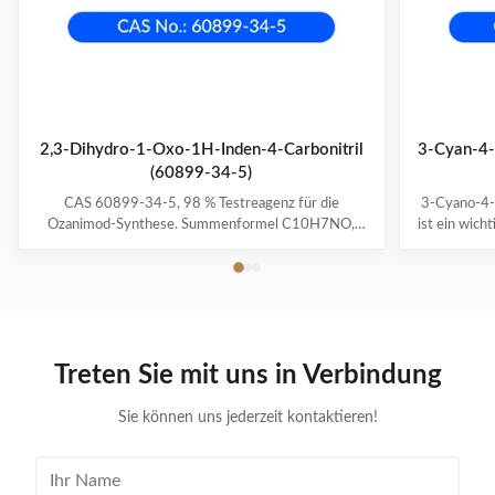
2,3-Dihydro-1-Oxo-1H-Inden-4-Carbonitril
3-Cyan-4-
(60899-34-5)
CAS 60899-34-5, 98 % Testreagenz für die
3-Cyano-4-
Ozanimod-Synthese. Summenformel C10H7NO,
ist ein wic
157,17 MW. 2 Jahre Haltbarkeit, 25 kg/Fass-
Produktion. 
Verpackung.
Haltbarkei
Fassverpa
effiziente 
die B
Treten Sie mit uns in Verbindung
Sie können uns jederzeit kontaktieren!