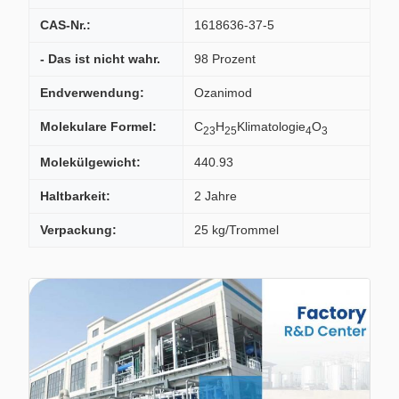
CAS-Nr.:
1618636-37-5
- Das ist nicht wahr.
98 Prozent
Endverwendung:
Ozanimod
Molekulare Formel:
C
H
Klimatologie
O
23
25
4
3
Molekülgewicht:
440.93
Haltbarkeit:
2 Jahre
Verpackung:
25 kg/Trommel