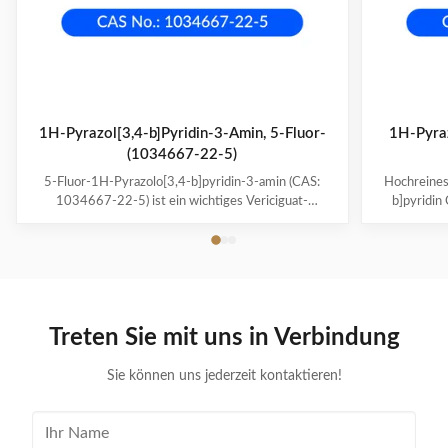
1H-Pyrazol[3,4-b]Pyridin-3-Amin, 5-Fluor-
1H-Pyraz
(1034667-22-5)
5-Fluor-1H-Pyrazolo[3,4-b]pyridin-3-amin (CAS:
Hochreines
1034667-22-5) ist ein wichtiges Vericiguat-
b]pyridi
Zwischenprodukt mit einer Reinheit von 98 %.
Veri
Erhältlich in 25-kg-Fässern mit einer
Haltbarkeit
Haltbarkeitsdauer von 2 Jahren für eine zuverlässige
Fässern 
Arzneimittelherstellung.
Treten Sie mit uns in Verbindung
Sie können uns jederzeit kontaktieren!