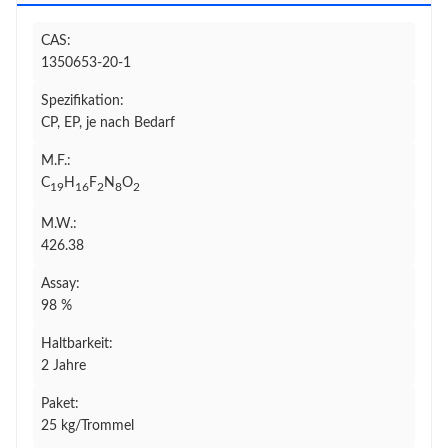
CAS:
1350653-20-1
Spezifikation:
CP, EP, je nach Bedarf
M.F.:
C
H
F
N
O
19
16
2
8
2
M.W.:
426.38
Assay:
98 %
Haltbarkeit:
2 Jahre
Paket:
25 kg/Trommel