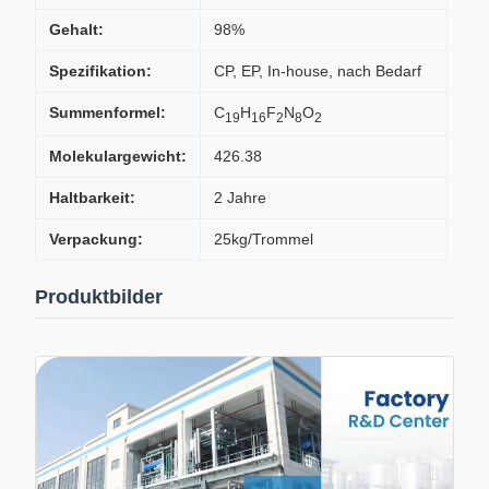
Gehalt:
98%
Spezifikation:
CP, EP, In-house, nach Bedarf
Summenformel:
C
H
F
N
O
19
16
2
8
2
Molekulargewicht:
426.38
Haltbarkeit:
2 Jahre
Verpackung:
25kg/Trommel
Produktbilder