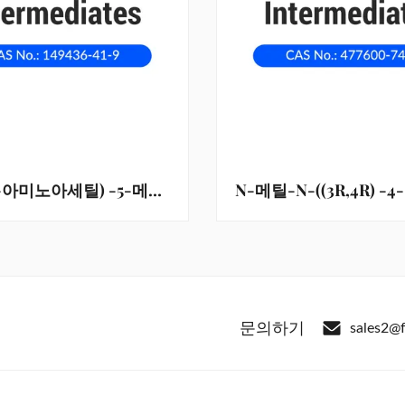
N-(4-(2-아미노아세틸) -5-메토시-2-페노시페닐) 메탄수플라나마이드화수화물 149436-41-9
문의하기
sales2@