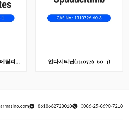
N-메틸-N-((3R,4R) -4-메틸피페리딘-3-일) -7H-피롤로[2,3-d]피리미딘-4-아민 (477600-74-1)
업다시티닙(1310726-60-3)
farmasino.com
8618662728018
0086-25-8690-7218