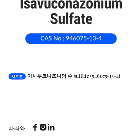
이사부코나조니엄 수 sulfate (946075-13-4)
새로운
따라와