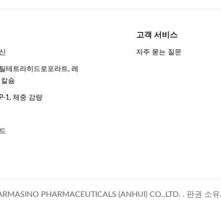
고객 서비스
신
자주 묻는 질문
-메틸테트라히드로포라트, 레
 칼슘
P-1, 체중 감량
드
FARMASINO PHARMACEUTICALS (ANHUI) CO.,LTD. . 판권 소유