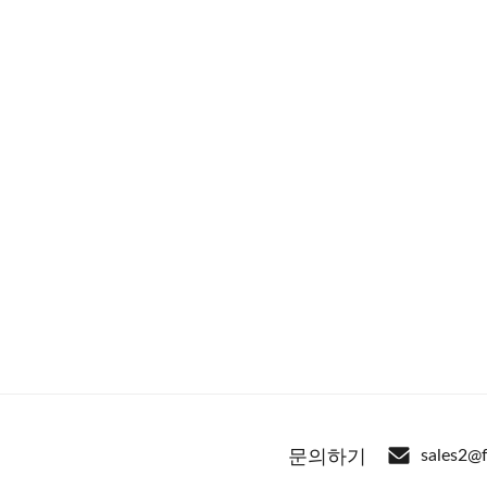
문의하기
sales2@