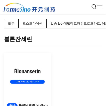
모두
포스포마이신
칼슘 L-5-메틸테트라히드로포라트, 
블론잔세린
블로난세린 (132810-
새로운