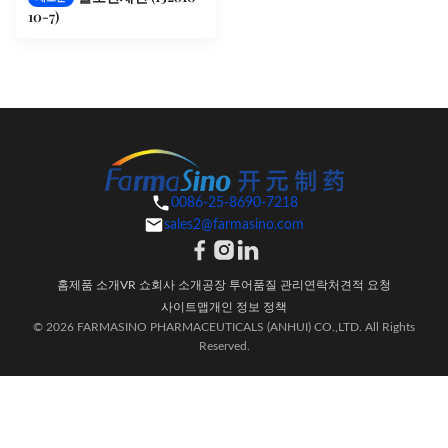
10-7)
0086-25-8690-7218
sales2@farmasino.com
홈
제품 소개
VR 쇼
회사 소개
공장 투어
품질 관리
연락처
견적 요청
사이트맵
개인 정보 정책
© 2026 FARMASINO PHARMACEUTICALS (ANHUI) CO.,LTD. All Rights
Reserved.