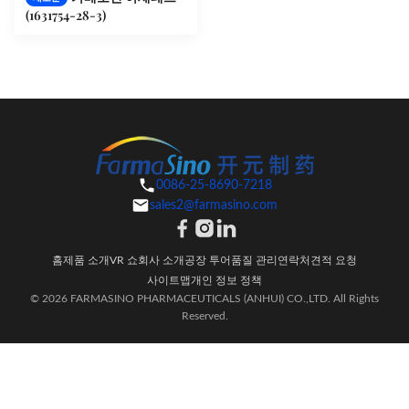
(1631754-28-3)
0086-25-8690-7218
sales2@farmasino.com
홈
제품 소개
VR 쇼
회사 소개
공장 투어
품질 관리
연락처
견적 요청
사이트맵
개인 정보 정책
© 2026 FARMASINO PHARMACEUTICALS (ANHUI) CO.,LTD. All Rights
Reserved.