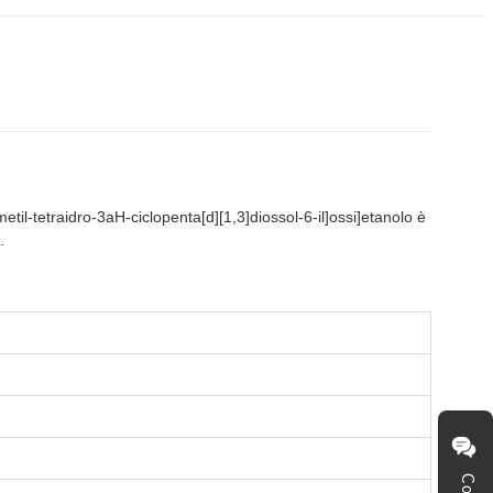
metil-tetraidro-3aH-ciclopenta[d][1,3]diossol-6-il]ossi]etanolo è
.