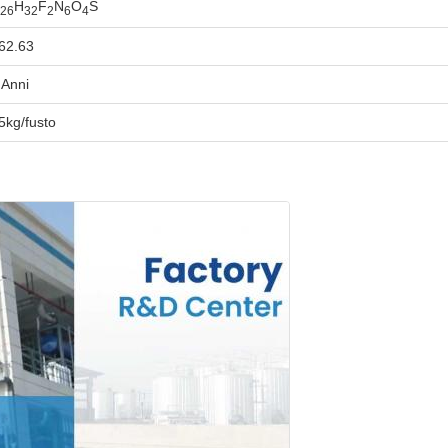
H
F
N
O
S
26
32
2
6
4
62.63
 Anni
5kg/fusto