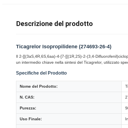
Descrizione del prodotto
Ticagrelor Isopropilidene (274693-26-4)
Il 2-[[(3aS,4R,6S,6aa)-4-[7-[[(1R,2S)-2-(3,4-Difluorofenil)ciclop
un intermedio chiave nella sintesi del Ticagrelor, utilizzato sp
Specifiche del Prodotto
Nome del Prodotto:
T
N. CAS:
2
Purezza:
9
Uso Finale:
I