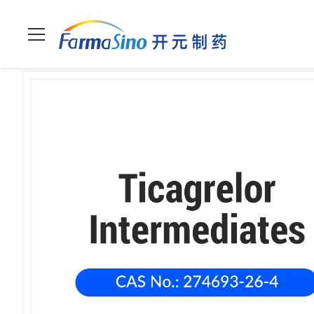
Casa
>
prodotti
>
Cardiovascolare
>
Isopropilidene Ticagrelor 