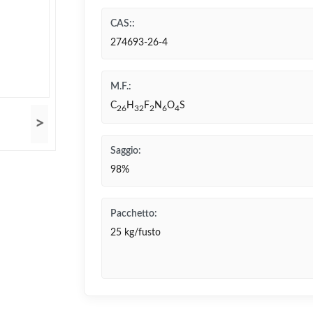
CAS::
274693-26-4
M.F.:
C
H
F
N
O
S
26
32
2
6
4
>
Saggio:
98%
Pacchetto:
25 kg/fusto