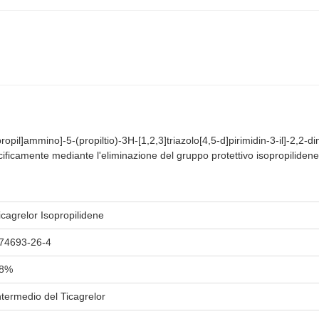
ropil]ammino]-5-(propiltio)-3H-[1,2,3]triazolo[4,5-d]pirimidin-3-il]-2,2-di
ecificamente mediante l'eliminazione del gruppo protettivo isopropilidene
icagrelor Isopropilidene
74693-26-4
8%
ntermedio del Ticagrelor