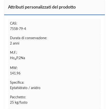
Attributi personalizzati del prodotto
CAS:
7558-79-4
Durata di conservazione:
2 anni
M.F.:
Ho
P.2Na
4
MW:
141.96
Specifica:
Eptahidrato / anidro
Pacchetto:
25 kg/fusto