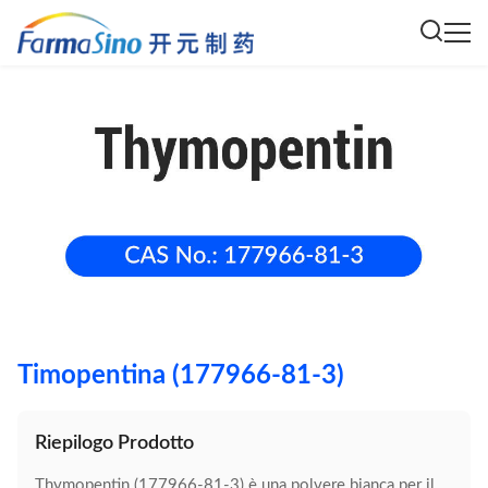
Timopentina (177966-81-3)
Riepilogo Prodotto
Thymopentin (177966-81-3) è una polvere bianca per il