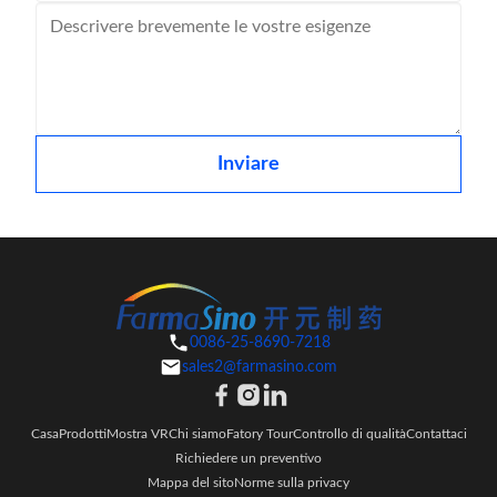
Inviare
0086-25-8690-7218
sales2@farmasino.com
Casa
Prodotti
Mostra VR
Chi siamo
Fatory Tour
Controllo di qualità
Contattaci
Richiedere un preventivo
Mappa del sito
Norme sulla privacy