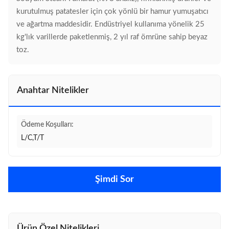
kurutulmuş patatesler için çok yönlü bir hamur yumuşatıcı
ve ağartma maddesidir. Endüstriyel kullanıma yönelik 25
kg'lık varillerde paketlenmiş, 2 yıl raf ömrüne sahip beyaz
toz.
Anahtar Nitelikler
Ödeme Koşulları:
L/C,T/T
Şimdi Sor
Ürün Özel Nitelikleri