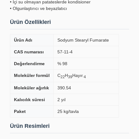
• İçi su olmayan patateslerde kondisioner
• Olgunlaştırıcı ve beyazlatıcı
Ürün Özellikleri
Ürün Adı
Sodyum Stearyl Fumarate
CAS numarası
57-11-4
Değerlendirme
% 98
Moleküler formül
C
H
Hayır.
22
39
4
Moleküler ağırlık
390.54
Kalıcılık süresi
2 yıl
Paket
25 kg/tavla
Ürün Resimleri