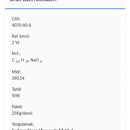
CAS:
4070-80-8
Raf ömrü:
2 Yıl
M.F.:
C
H
NaO
22
39
4
MW:
390.54
Tahlil:
%98
Paket:
25Kg/davul
Vurgulamak: