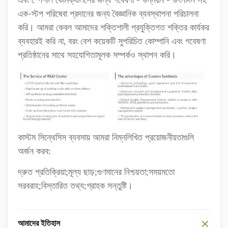
এবং স্পেশাল কেমিক্যালসের জন্য গবেষণা - উন্নয়ন - উৎপাদন সহ
এক-স্টপ পরিষেবা প্রদানের জন্য বৈজ্ঞানিক ব্যবস্থাপনা পরিচালনা
করি। আমরা কেবল আমাদের শক্তিশালী প্রযুক্তিগত শক্তির কার্যকর
ব্যবহারই করি না, বরং বেশ কয়েকটি সুপরিচিত কোম্পানি এবং গবেষণা
প্রতিষ্ঠানের সাথে সহযোগিতামূলক সম্পর্কও স্থাপন করি।
কাস্টম সিন্থেসিস ব্যবসায় আমরা নিম্নলিখিত প্রয়োজনীয়তাগুলি
অর্জন করব:
দ্রুত প্রতিক্রিয়া;
মূল্য ছাড়;
গুণমানের নিশ্চয়তা;
সময়মতো
সরবরাহ;
বিস্তারিত তথ্য;
গ্রাহক সন্তুষ্টি।
আমাদের ইতিহাস