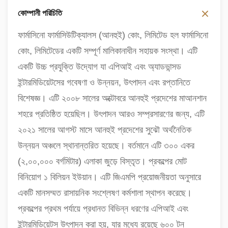
কোম্পানী পরিচিতি
ফার্মাসিনো ফার্মাসিউটিক্যালস (আনহুই) কোং, লিমিটেড হল ফার্মাসিনো
কোং, লিমিটেডের একটি সম্পূর্ণ মালিকানাধীন সহায়ক সংস্থা। এটি
একটি উচ্চ প্রযুক্তি উদ্যোগ যা এপিআই এবং অ্যাডভান্সড
ইন্টারমিডিয়েটসের গবেষণা ও উন্নয়ন, উৎপাদন এবং রপ্তানিতে
বিশেষজ্ঞ। এটি ২০০৮ সালের অক্টোবরে আনহুই প্রদেশের মাআনশান
শহরে প্রতিষ্ঠিত হয়েছিল। উৎপাদন আরও সম্প্রসারণের জন্য, এটি
২০২১ সালের আগস্ট মাসে আনহুই প্রদেশের সুঝৌ অর্থনৈতিক
উন্নয়ন অঞ্চলে স্থানান্তরিত হয়েছে। বর্তমানে এটি ৩০০ একর
(২,০০,০০০ বর্গমিটার) এলাকা জুড়ে বিস্তৃত। প্রকল্পের মোট
বিনিয়োগ ১ বিলিয়ন ইউয়ান। এটি জিএমপি প্রয়োজনীয়তা অনুসারে
একটি মানসম্মত রাসায়নিক সংশ্লেষণ কর্মশালা স্থাপন করেছে।
প্রকল্পের প্রথম পর্যায়ে প্রধানত বিভিন্ন ধরণের এপিআই এবং
ইন্টারমিডিয়েটস উৎপাদন করা হয়, যার মধ্যে রয়েছে ৬০০ টন