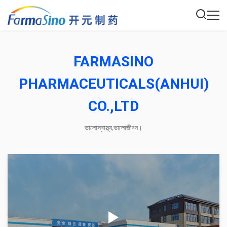
FARMASINO
PHARMACEUTICALS
(ANHUI)
CO.,LTD
ভালো
স্বাস্থ্য,
ভালো
জীবন।