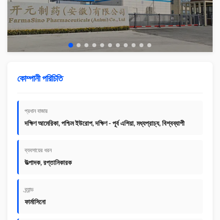
কোম্পানী পরিচিতি
প্রধান বাজার
দক্ষিণ আমেরিকা, পশ্চিম ইউরোপ, দক্ষিণ - পূর্ব এশিয়া, মধ্যপ্রাচ্য, বিশ্বব্যাপী
ব্যবসায়ের ধরন
উত্পাদক, রপ্তানিকারক
ব্র্যান্ড
ফার্মাসিনো