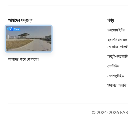
আমাদের সম্বন্ধে
পণ্য
কোম্পানির প্রোফাইল
ফসফোমাইসিন
কারখানা পরিদর্শন
ক্যালসিয়াম এল
লেভোমোফোলেট ক
গুণমান নিয়ন্ত্রণ
অ্যান্টি-ডায়া
আমাদের সাথে যোগাযোগ
পেপটাইড
সেমাগ্লুটাইড
টিউমার বিরোধী
© 2024-2026 FAR