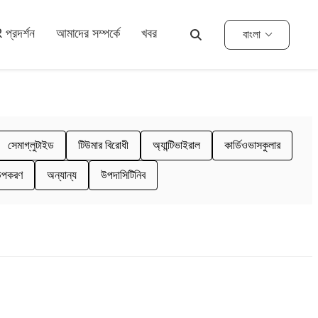
প্রদর্শন
আমাদের সম্পর্কে
খবর
বাংলা
সেমাগ্লুটাইড
টিউমার বিরোধী
অ্যান্টিভাইরাল
কার্ডিওভাসকুলার
উপকরণ
অন্যান্য
উপদাসিটিনিব