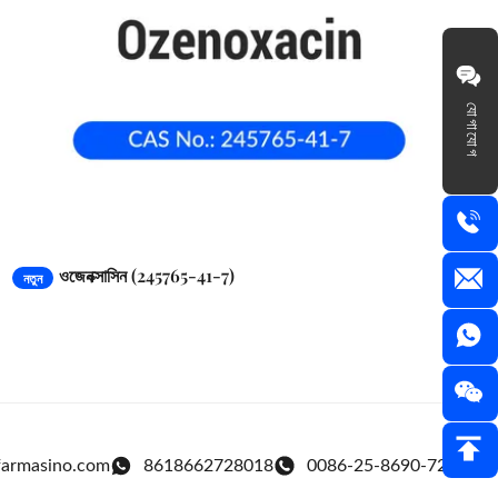
যোগাযোগ
ওজেনক্সাসিন (245765-41-7)
নতুন
farmasino.com
8618662728018
0086-25-8690-7218