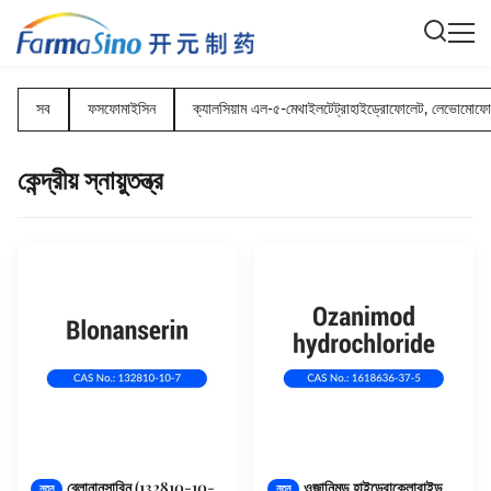
সব
ফসফোমাইসিন
ক্যালসিয়াম এল-৫-মেথাইলটেট্রাহাইড্রোফোলেট, লেভোমোফোল
কেন্দ্রীয় স্নায়ুতন্ত্র
ব্লোনানসারিন (132810-10-
ওজানিমড হাইড্রোক্লোরাইড
নতুন
নতুন