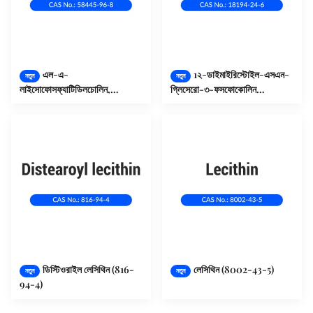
এল-এ-
1২-ডাইমাইরিস্টোইল-এসএন-
নতুন
নতুন
লাইসোফোসফ্যাটিডিলচোলিন,
গ্লিসেরো-৩-ফসফোকোলিন
ক্যাপ্রোল (58445-96-8)
(১৮১৯৪-৪-৬)
ডিস্টিওরাইল লেসিথিন (816-
লেসিথিন (8002-43-5)
নতুন
নতুন
94-4)