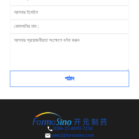
পাঠান
0086-25-8690-7218
sales2@farmasino.com