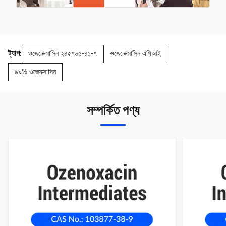
ট্যাগ:
ওজেনোক্সাসিন ২৪৫৭৬৫-৪১-৭
ওজেনোক্সাসিন এপিআই
৯৯% ওজেনক্সাসিন
সম্পর্কিত পণ্য