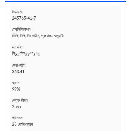
সিএএস:
245765-41-7
স্পেসিফিকেশন:
সিপি, ইপি, ইন-হাউস, প্রয়োজন অনুযায়ী
এম.এফ.:
সি
এইচ
এন
ও
21
21
3
3
মেগাওয়াট:
363.41
অ্যাস:
99%
শেলফ জীবন:
2 বছর
প্যাকেজ:
25 কেজি/ড্রাম