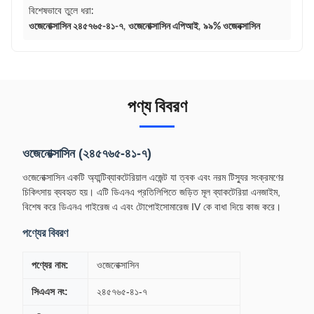
বিশেষভাবে তুলে ধরা:
ওজেনোক্সাসিন ২৪৫৭৬৫-৪১-৭
,
ওজেনোক্সাসিন এপিআই
,
৯৯% ওজেনক্সাসিন
পণ্য বিবরণ
ওজেনোক্সাসিন (২৪৫৭৬৫-৪১-৭)
ওজেনোক্সাসিন একটি অ্যান্টিব্যাকটেরিয়াল এজেন্ট যা ত্বক এবং নরম টিস্যুর সংক্রমণের
চিকিৎসায় ব্যবহৃত হয়। এটি ডিএনএ প্রতিলিপিতে জড়িত মূল ব্যাকটেরিয়া এনজাইম,
বিশেষ করে ডিএনএ গাইরেজ এ এবং টোপোইসোমারেজ IV কে বাধা দিয়ে কাজ করে।
পণ্যের বিবরণ
পণ্যের নাম:
ওজেনোক্সাসিন
সিএএস নং:
২৪৫৭৬৫-৪১-৭