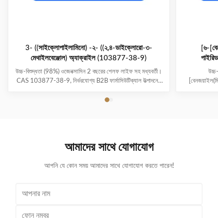
3- ((সাইক্লোপাইলামিনো) -২- ((২,৪-ডাইক্লোরো-৩-
[৬-[ব
মেথাইলবেঞ্জোল) অ্যাক্রাইল (103877-38-9)
পাইরি
উচ্চ-বিশুদ্ধতা (98%) ওজেনক্সাসিন 2 বছরের শেলফ লাইফ সহ মধ্যবর্তী।
উচ্চ
CAS 103877-38-9, নির্ভরযোগ্য B2B ফার্মাসিউটিক্যাল উত্পাদনের
[বেনজয়াইল(
জন্য 25 কেজি ড্রামে প্যাকেজ করা হয়েছে।
অ্যাসিড (
প্রত্যয়িত গুণমা
আমাদের সাথে যোগাযোগ
আপনি যে কোন সময় আমাদের সাথে যোগাযোগ করতে পারেন!