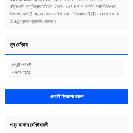
শক্তিশালী অ্যান্টিব্যাকটেরিয়াল এজেন্ট। CP, EP, বা কাস্টম স্পেসিফিকেশনে
উপলব্ধ, এতে 2-বছরের শেলফ লাইফ এবং নির্ভরযোগ্য B2B সরবরাহের জন্য
25kg/ড্রাম প্যাকেজিং রয়েছে।
মূল বৈশিষ্ট্য
পেমেন্ট শর্তাবলী:
এল/সি, টি/টি
এখনই জিজ্ঞাসা করুন
পণ্য কাস্টম বৈশিষ্ট্যাবলী