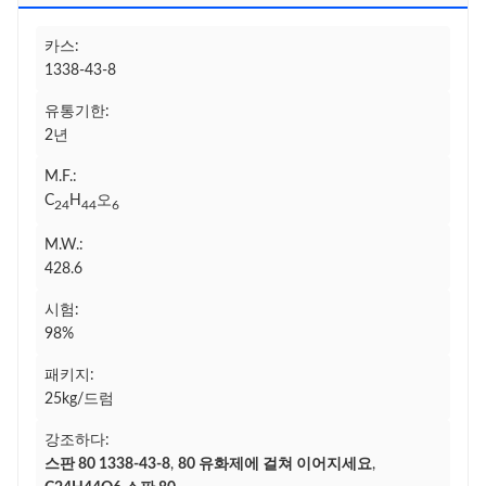
카스:
1338-43-8
유통기한:
2년
M.F.:
C
H
오
24
44
6
M.W.:
428.6
시험:
98%
패키지:
25kg/드럼
강조하다:
스판 80 1338-43-8
,
80 유화제에 걸쳐 이어지세요
,