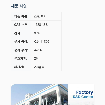
제품 사양
제품 이름:
스펜 80
CAS 번호:
1338-43-8
검사:
98%
분자 공식:
C24H44O6
분자 무게:
428.6
유효기간:
2년
패키지:
25kg/통