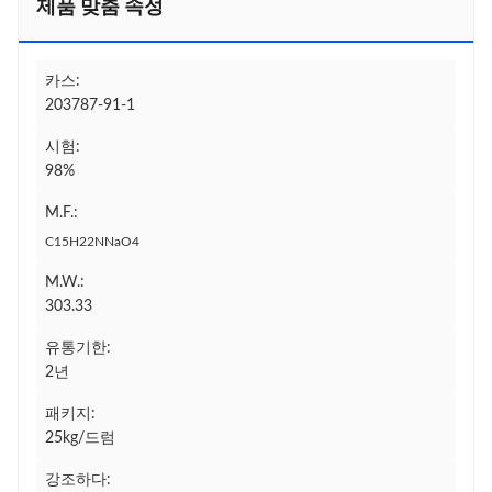
제품 맞춤 속성
카스:
203787-91-1
시험:
98%
M.F.:
C15H22NNaO4
M.W.:
303.33
유통기한:
2년
패키지:
25kg/드럼
강조하다: