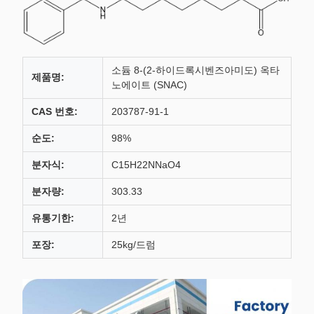
소듐 8-(2-하이드록시벤즈아미도) 옥타
제품명:
노에이트 (SNAC)
CAS 번호:
203787-91-1
순도:
98%
분자식:
C15H22NNaO4
분자량:
303.33
유통기한:
2년
포장:
25kg/드럼